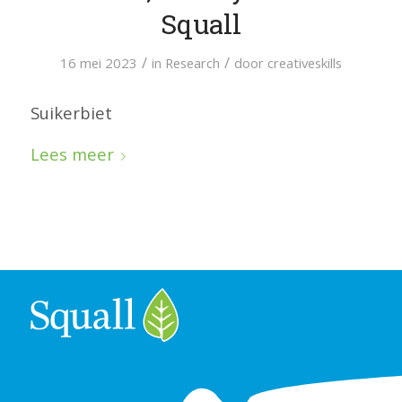
Squall
/
/
16 mei 2023
in
Research
door
creativeskills
Suikerbiet
Lees meer