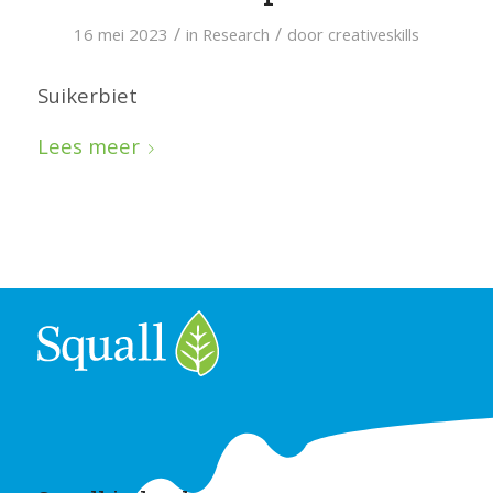
/
/
16 mei 2023
in
Research
door
creativeskills
Suikerbiet
Lees meer